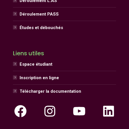
Déroulement L.AS
Déroulement PASS
Études et débouchés
Liens utiles
Espace étudiant
Inscription en ligne
Télécharger la documentation
Facebook
Instagram
YouTube
Linke